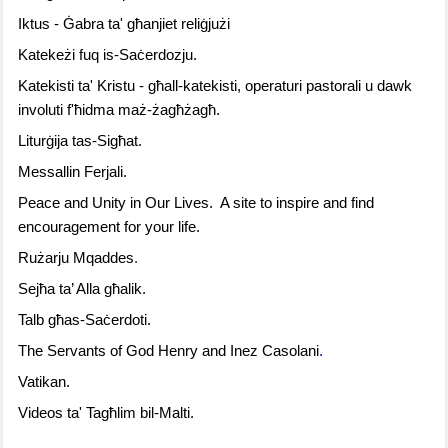
Iktus -
Ġabra ta' għanjiet reliġjużi
Katekeżi fuq is-Saċerdozju.
Katekisti ta' Kristu -
g
ħall-
katekisti, operaturi pastorali u dawk
involuti f'ħidma maż-żagħżagħ.
Liturġija tas-Sigħat.
Messallin Ferjali.
Peace and Unity in Our Lives. A site to inspire and find
encouragement for your life.
Rużarju Mqaddes
.
Sejħa ta’ Alla għalik.
Talb għas-Saċerdoti.
The Servants of God Henry and Inez Casolani
.
Vatikan.
Videos ta' Tagħlim bil-Malti.