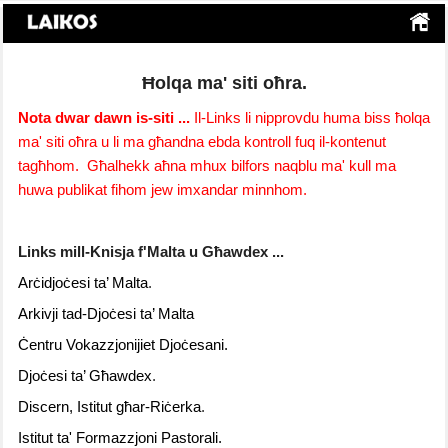
Ħolqa ma' siti oħra.
Nota dwar dawn is-siti ...
Il-Links li nipprovdu huma biss
ħ
olqa
ma' siti o
ħ
ra u li ma g
ħ
andna ebda kontroll fuq il-kontenut
tag
ħ
hom. G
ħ
alhekk a
ħ
na mhux bilfors naqblu ma' kull ma
huwa publikat fihom jew imxandar minnhom.
Links mill-Knisja f'Malta u Għawdex ...
Arċidjoċesi ta’ Malta
.
Arkivji tad-Djoċesi ta’ Malta
Ċentru Vokazzjonijiet Djoċesani.
Djoċesi ta’ Għawdex
.
Discern, Istitut
għar-Riċerka
.
Istitut ta' Formazzjoni Pastorali.