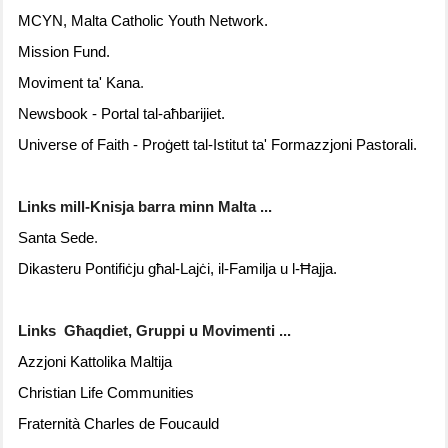
MCYN, Malta Catholic Youth Network.
Mission Fund.
Moviment ta' Kana
.
Newsbook - Portal tal-aħbarijiet.
Universe of Faith - Pro
ġ
ett tal-Istitut ta' Formazzjoni Pastorali.
Links mill-Knisja barra minn Malta ...
Santa Sede
.
Dikasteru Pontifiċju għal-Lajċi, il-Familja u l-Ħajja.
Links Għaqdiet, Gruppi u Movimenti ...
Azzjoni Kattolika Maltija
Christian Life Communities
Fraternità Charles de Foucauld