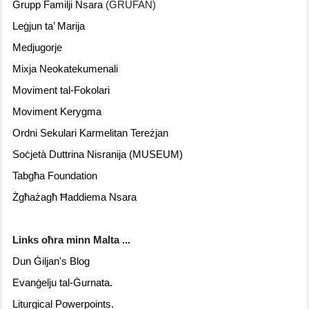
Grupp Familji Nsara
(GRUFAN)
Leġjun ta’ Marija
Medjugorje
Mixja Neokatekumenali
Moviment tal-Fokolari
Moviment Kerygma
Ordni Sekulari Karmelitan Tereżjan
Soċjetà Duttrina Nisranija (MUSEUM)
Tabgħa Foundation
Żgħażagħ Ħaddiema Nsara
Links oħra minn Malta ...
Dun
Ġiljan's Blog
Evanġelju tal-Ġurnata.
Liturgical Powerpoints.